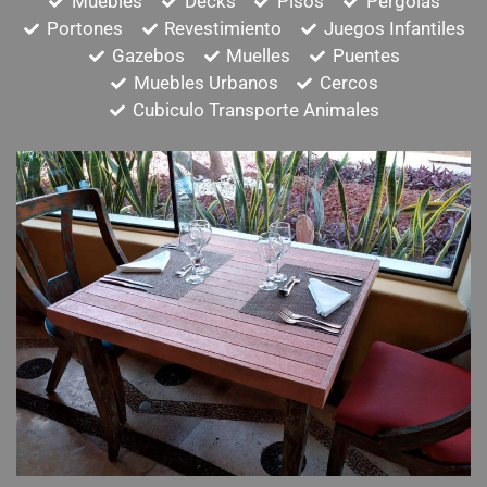
Muebles
Decks
Pisos
Pergolas
Portones
Revestimiento
Juegos Infantiles
Gazebos
Muelles
Puentes
Muebles Urbanos
Cercos
Cubiculo Transporte Animales