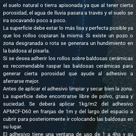
el suelo natural o tierra apisonada ya que al tener cierta
porosidad, el agua de lluvia pasara a través y el suelo se
ira socavando poco a poco.
La superficie debe estar lo más lisa y perfecta posible ya
que los rollos copiaran la misma. Si existe un pozo o
zona desgranada o rota se generara un hundimiento en
la baldosa al pisarla.
Si se desea adherir los rollos sobre baldosas cerámicas
es recomendable raspar las baldosas cerámicas para
generar cierta porosidad que ayude al adhesivo a
aferrarse mejor.
Antes de aplicar el adhesivo limpiar y secar bien la zona.
La superficie debe encontrarse libre de polvo, grasa y
suciedad. Se deberá aplicar 1kg/m2 del adhesivo
APMCF-D60 en franjas de 1m y del largo del espacio a
cubrir para posteriormente ir colocando las baldosas en
su lugar.
El adhesivo tiene una ventana de uso de 1 a 4hs y su