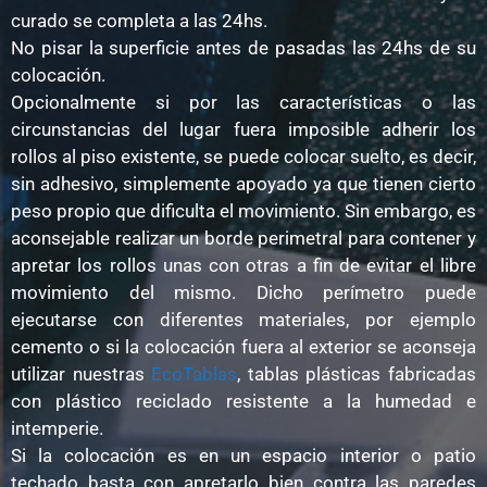
curado se completa a las 24hs.
No pisar la superficie antes de pasadas las 24hs de su
colocación.
Opcionalmente si por las características o las
circunstancias del lugar fuera imposible adherir los
rollos al piso existente, se puede colocar suelto, es decir,
sin adhesivo, simplemente apoyado ya que tienen cierto
peso propio que dificulta el movimiento. Sin embargo, es
aconsejable realizar un borde perimetral para contener y
apretar los rollos unas con otras a fin de evitar el libre
movimiento del mismo. Dicho perímetro puede
ejecutarse con diferentes materiales, por ejemplo
cemento o si la colocación fuera al exterior se aconseja
utilizar nuestras
EcoTablas
, tablas plásticas fabricadas
con plástico reciclado resistente a la humedad e
intemperie.
Si la colocación es en un espacio interior o patio
techado basta con apretarlo bien contra las paredes