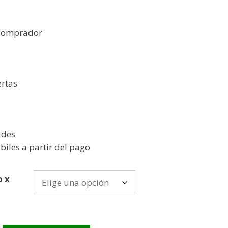
 comprador
ertas
ades
biles a partir del pago
o x