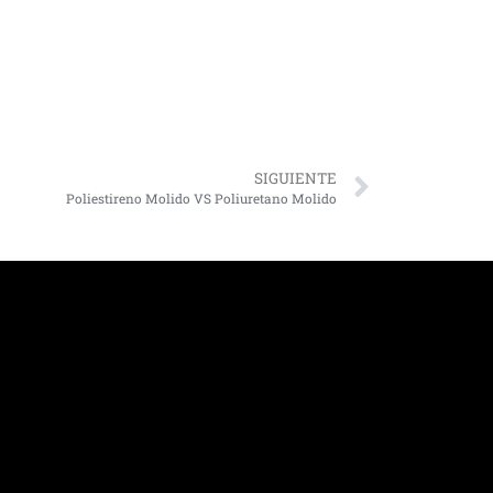
SIGUIENTE
Poliestireno Molido VS Poliuretano Molido