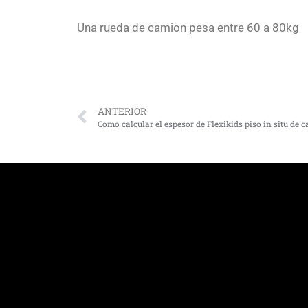
Una rueda de camion pesa entre 60 a 80kg
ANTERIOR
Como calcular el espesor de Flexikids piso in situ de 